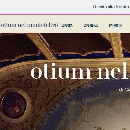
Questo sito è stato
ESPLORA
ESPERIENZE
PATROCINI
otium nel
di G