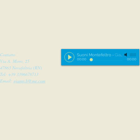
Contatto
Suoni Montefeltro
-
Giampiero
00:00
00:00
Via A. Moro, 25
47863 Novafeltria (RN)
Tel: +39 3396678713
Email:
giamp.b@me.com