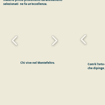
selezionati ne fa un'eccellenza.
Chi vive nel Montefeltro.
Com'è l'orto 
che dipinge g