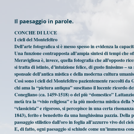
Il paesaggio in parole.
CONCHE DI LUCE
I cieli del Montefeltro
Dell’arte fotografica si è messo spesso in evidenza la capac
Una funzione contrapposta all’ampia sintesi di tempi che offr
Meravigliosa è, invece, quella fotografia che all’opposto ric
si tratta di istinto, d’intuizione felice, di gusto finissimo – 
sponsale dell’antica mistica e della moderna cultura umanis
Così sono i cieli del Montefeltro pazientemente raccolti da G
chi ama la “pictura antiqua” suscitano il lucente ricordo de
Conegliano (ca. 1459-1518) o del più “domestico” Lattanzio 
metà tra la “visio religiosa” e la più moderna mistica della 
“classicista” e rigoroso, si percepisce in una certa risonanza
1843), ferito e benedetto da una lunghissima pazzia. Della pi
passaggio stilistico dall’oro in foglia all’azzurro vivo del c
E, di fatto, ogni paesaggio si schiude come un’immensa con