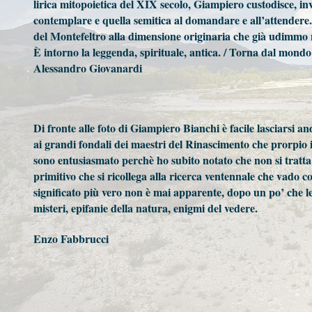
lirica mitopoietica del XIX secolo, Giampiero custodisce, invec
contemplare e quella semitica al domandare e all’attendere. 
del Montefeltro alla dimensione originaria che già udimmo ne
È intorno la leggenda, spirituale, antica. / Torna dal mondo
Alessandro Giovanardi
Di fronte alle foto di Giampiero Bianchi è facile lasciarsi
ai grandi fondali dei maestri del Rinascimento che prorpio 
sono entusiasmato perchè ho subito notato che non si tratta
primitivo che si ricollega alla ricerca ventennale che vado 
significato più vero non è mai apparente, dopo un po’ che l
misteri, epifanie della natura, enigmi del vedere.
Enzo Fabbrucci