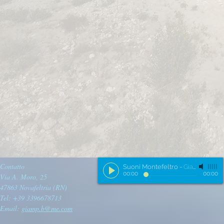
Contatto
Suoni Montefeltro
-
Giampiero
00:00
00:00
Via A. Moro, 25
47863 Novafeltria (RN)
Tel: +39 3396678713
Email:
giamp.b@me.com