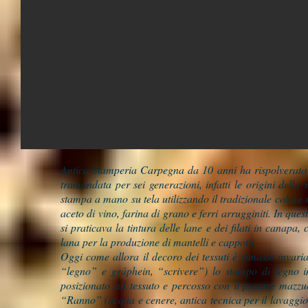
Antica Stamperia Carpegna da 10 anni ha rispolverato gl
tramandata per sei generazioni, infatti le origini della
stampa a mano su tela utilizzando il tradizionale colore r
aceto di vino, farina di grano e ferri arrugginiti. In que
si praticava la tintura delle lane e dei filati in canapa
lana per la produzione di mantelli e cappotti.
Oggi come allora il decoro dei tessuti è rimasto invaria
“legno” e gráphein, “scrivere”) lo stampo di legno inta
posizionato sul tessuto e percosso con il pesante mazzuo
“Ranno” (acqua e cenere, antica tecnica per il lavaggio 