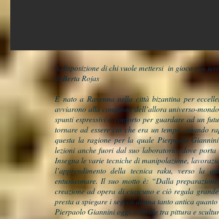
A disposizione di chi vuole mettersi in gioco con ter
di Berta Rojas
È nato a Ravenna nella città bizantina per eccelle
avviarono alla conquista dell’allora universo-mondo i
spunti espressivi e conforto per guardare ad un futu
tornare ad essere ciò che era un tempo, quando rap
questa la ragione per la quale Pierpaolo Giannini 
lezioni anche fuori dal suo laboratorio, dove porta
Insegna le varie tecniche di manipolazione, lavorazion
l’apprendimento della tecnica raku, verso la q
entusiasmare. Il suo motto è: “Dalla preparazione 
creazione ad opera di ciascuno e ciò regala grande g
presta a spiegare i segreti di una tanto antica quanto
Pierpaolo Giannini oggi si divide tra pittura e scult