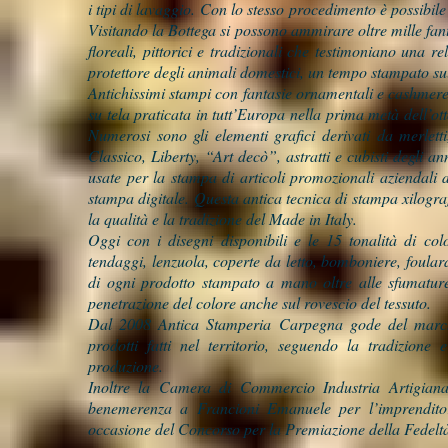
i tipi di lavaggio. Con lo stesso procedimento è possibile
Visitando la Bottega si possono ammirare oltre mille fan
floreali, pittorici e tradizionali che testimoniano una 
protettore degli animali domestici, un tempo stampato sul
Antichissimi stampi con fantasie ornamentali e cashmere
su tela praticata in tutt’Europa nella prima metà dell’ot
Numerosi sono gli elementi grafici derivati da merletti
Classico, Liberty, “Art decò”, astratti e cubisti degli 
usate per la stampa di articoli promozionali aziendali d
stampa digitale. Questa antica tecnica di stampa xilogra
la qualità e la tradizione del Made in Italy.
Oggi con i disegni disponibili e le 15 tonalità di col
tendaggi, lenzuola, coperte da letto, bomboniere, foulard 
di ogni prodotto stampato a mano oltre alle sfumature 
penetrazione del colore anche sul rovescio del tessuto.
Dal 2008 Antica Stamperia Carpegna gode del marchio
prodotti fatti nel territorio, seguendo la tradizione 
produzione.
Inoltre la Camera di Commercio Industria Artigianat
benemerenza a Francioni Emanuele per l’imprenditor
occasione del Concorso per la Premiazione della Fedel