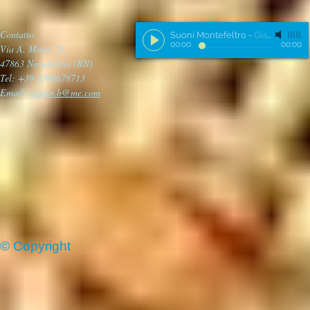
Contatto
Suoni Montefeltro
-
Giampiero
00:00
00:00
Via A. Moro, 25
47863 Novafeltria (RN)
Tel: +39 3396678713
Email:
giamp.b@me.com
© Copyright