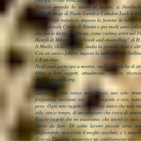
Viaggia unendo lo studio al lavoro: a Stockhol
studio/bottega di Paolo Lurati a Camden Lock e dov
da un orafo nepalese, impara la fusione in sabbia e a
professionale Cirene di Rimini e per molti anni coll
che poi lo invita ad Athens, come visiting artist nel 
Hoepli di Milano “Metalwork and enamelling” di H. 
A Murlo, vicino a Siena, studia la granulazione e alt
Con un amico fabbro impara la saldatura per bollitu
il Kum-boo.
Negli anni partecipa a mostre, realizza repliche di str
Oltre a fare oggetti, attualmente scrive, ricerc
www.pennabilli.org
.
STATEMENT
Lavoro da solo senza macchinari, uso solo strume
forgiatura, incisione ecc. Uso argento e oro, rame
pero. Ogni mio oggetto è un pezzo unico che non rinc
stile, senza tempo, di un artigiano che cerca di armon
Faccio oggetti che mi piacciono, che userei (o uso)
nuove da fare. Di solito lavoro piccole serie, non
migliorabile; non esiste il meglio assoluto, c’è semp
diverso, l’uso che suggerisce un cambiamento ecc.