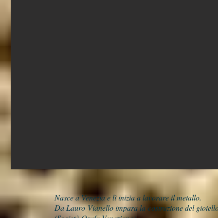
Nasce a Venezia e lì inizia a lavorare il metallo.
Da Lauro Vianello impara la costruzione del gioiello
(Società Orafa Veneziana).