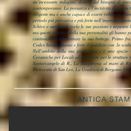
un’incessante indagine, dettata dal bisogno di risco
contemporanee. La possanza e l’incisività di questa ter
diligente ma è anche capace di essere volitivo e dir
periodo più pervasiva e più forte nell’impronta estet
Schivo e umile non svela le sue passioni e neppure le
ma questi caratteri della sua personalità gli hanno pe
continuano a frequentare la sua bottega. Primo fra 
Codex Seraphinianus e forte il sodalizio con .lo scul
Nell’ambito della sua produzione c’è uno spazio 
Ceramiche per Locali ad Arte, nate per le strutture 
Santarcangelo di R., La Sangiovesa al mare di Rim
Pietracuta di San Leo, La Gradisca di Bergamo Alta
ANTICA STA